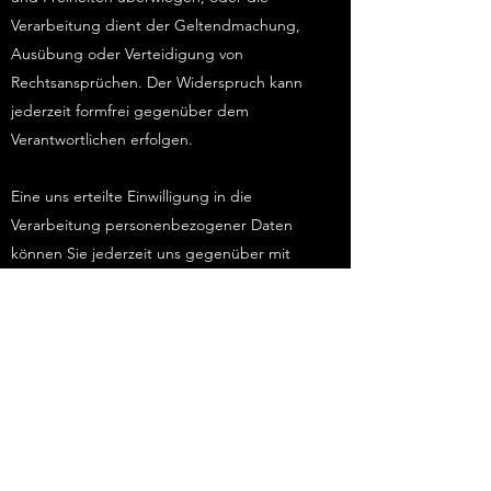
Verarbeitung dient der Geltendmachung,
Ausübung oder Verteidigung von
Rechtsansprüchen. Der Widerspruch kann
jederzeit formfrei gegenüber dem
Verantwortlichen erfolgen.
Eine uns erteilte Einwilligung in die
Verarbeitung personenbezogener Daten
können Sie jederzeit uns gegenüber mit
Wirkung für die Zukunft widerrufen.
KEINE AUTOMATISIERTE
ENTSCHEIDUNGSFINDUNG
Es findet keine automatisierte Entscheidung
im Einzelfall im Sinne des Art. 22 DSGVO
statt.